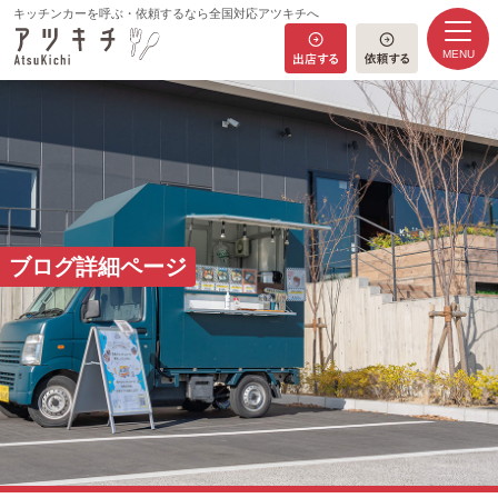
キッチンカーを呼ぶ・依頼するなら全国対応アツキチへ
MENU
HOME
ブログ詳細ページ
コンセプト
キッチンカー一覧