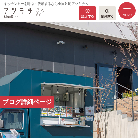
キッチンカーを呼ぶ・依頼するなら全国対応アツキチへ
MENU
HOME
ブログ詳細ページ