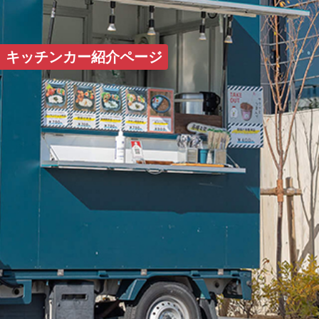
HOME
キッチンカー紹介ページ
コンセプト