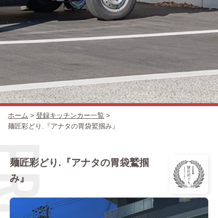
キッチンカー一覧
出店場所
ホーム
>
登録キッチンカー一覧
>
麺匠彩どり.『アナタの胃袋鷲掴み』
麺匠彩どり.『アナタの胃袋鷲掴
み』
出店の流れ