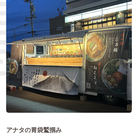
Q＆A
ブログ
アナタの胃袋鷲掴み