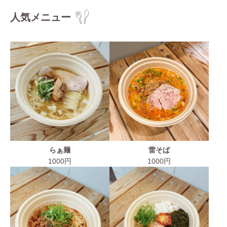
人気メニュー
らぁ麺
雷そば
1000円
1000円