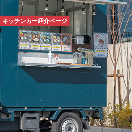
HOME
キッチンカー紹介ページ
コンセプト