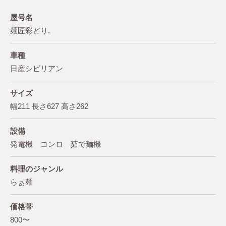
屋号名
麺匠彩どり.
車種
日産シビリアン
サイズ
幅211 長さ627 高さ262
設備
発電機 コンロ 茹で麺機
料理のジャンル
らぁ麺
価格帯
800〜