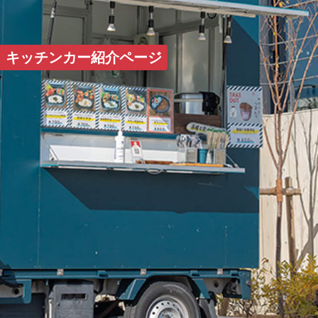
HOME
キッチンカー紹介ページ
コンセプト