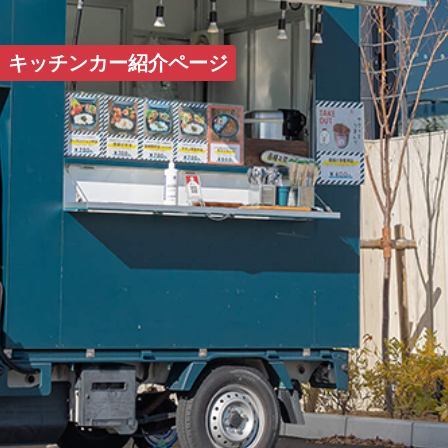
HOME
キッチンカー紹介ページ
コンセプト