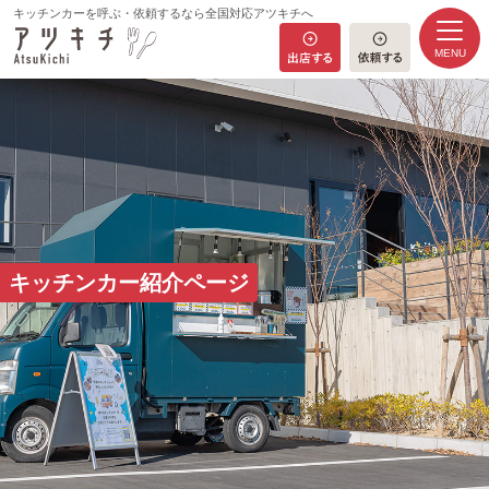
キッチンカーを呼ぶ・依頼するなら全国対応アツキチへ
MENU
HOME
キッチンカー紹介ページ
コンセプト
キッチンカー一覧